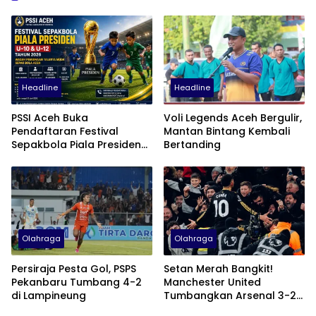
Headline
Headline
PSSI Aceh Buka
Voli Legends Aceh Bergulir,
Pendaftaran Festival
Mantan Bintang Kembali
Sepakbola Piala Presiden
Bertanding
2026
Olahraga
Olahraga
Persiraja Pesta Gol, PSPS
Setan Merah Bangkit!
Pekanbaru Tumbang 4-2
Manchester United
di Lampineung
Tumbangkan Arsenal 3-2
di Emirates