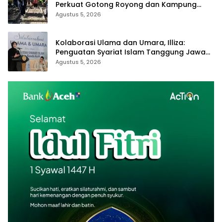
Perkuat Gotong Royong dan Kampung
Proklim
Agustus 5, 2026
Kolaborasi Ulama dan Umara, Illiza:
Penguatan Syariat Islam Tanggung Jawab
Bersama
Agustus 5, 2026