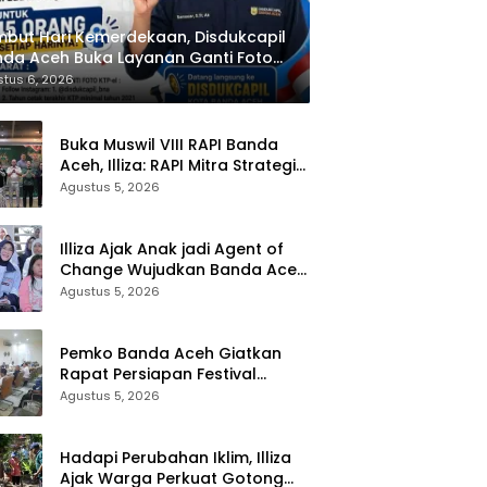
but Hari Kemerdekaan, Disdukcapil
da Aceh Buka Layanan Ganti Foto
P
tus 6, 2026
Buka Muswil VIII RAPI Banda
Aceh, Illiza: RAPI Mitra Strategis
Pemerintah
Agustus 5, 2026
Illiza Ajak Anak jadi Agent of
Change Wujudkan Banda Aceh
Kota Layak Anak
Agustus 5, 2026
Pemko Banda Aceh Giatkan
Rapat Persiapan Festival
Kemerdekaan di Pasar Atjeh
Agustus 5, 2026
Hadapi Perubahan Iklim, Illiza
Ajak Warga Perkuat Gotong