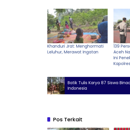
Khanduri Jrat: Menghormati
139 Per
Leluhur, Merawat Ingatan
Aceh Na
Ini Pen
Kapolre
Batik Tulis Karya 87 Siswa Bin
Indonesia
Pos Terkait