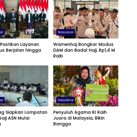
al
Nasional
 Pastikan Layanan
Wamenhaj Bongkar Modus
rus Berjalan hingga
DAM dan Badal Haji, Rp1,4 M
Raib
al
Headline
g Siapkan Lompatan
Penyuluh Agama RI Raih
Gaji ASN Mulai
Juara di Malaysia, Bikin
s
Bangga