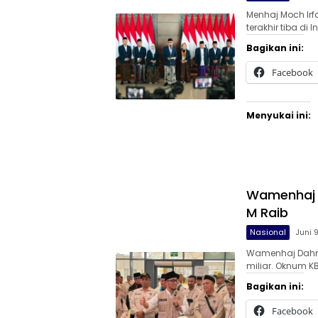
Menhaj Moch Irf
terakhir tiba di 
Bagikan ini:
Facebook
Menyukai ini:
Wamenhaj B
M Raib
Nasional
Juni 
Wamenhaj Dahni
miliar. Oknum K
Bagikan ini:
Facebook