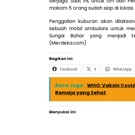
berjaga. Saat ini, untuk tim dari
makam 5 orang sudah siap di lokasi.
Penggalian kuburan akan dilaksa
sebuah mobil ambulans untuk m
Sungai Bahar yang menjadi t
(Merdeka.com)
Bagikan ini:
Facebook
X
WhatsApp
Baca Juga :
WHO: Vaksin Covid
Remaja yang Sehat
Menyukai ini: