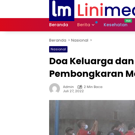
Langsung
ke
konten
Beranda
Berita
Kesehatan
Beranda
Nasional
Nasional
Doa Keluarga dan I
Pembongkaran Ma
Admin
2 Min Baca
Juli 27, 2022