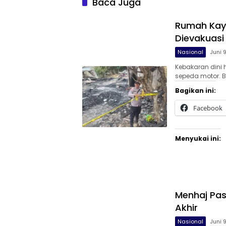
Baca Juga
Rumah Kayu
Dievakuasi
Nasional
Juni 
Kebakaran dini
sepeda motor. B
Bagikan ini:
Facebook
Menyukai ini:
Menhaj Pas
Akhir
Nasional
Juni 