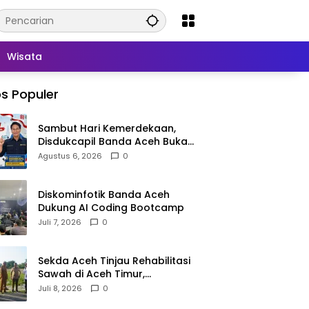
Wisata
s Populer
Sambut Hari Kemerdekaan,
Disdukcapil Banda Aceh Buka
Layanan Ganti Foto KTP
Agustus 6, 2026
0
Diskominfotik Banda Aceh
Dukung AI Coding Bootcamp
Juli 7, 2026
0
Sekda Aceh Tinjau Rehabilitasi
Sawah di Aceh Timur,
Targetkan Tanam Juli
Juli 8, 2026
0