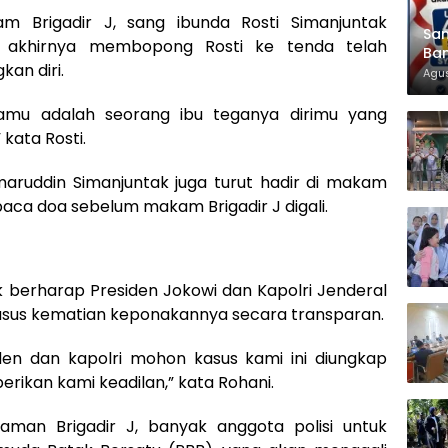
 Brigadir J, sang ibunda Rosti Simanjuntak
Sam
rga akhirnya membopong Rosti ke tenda telah
Ban
an diri.
KT
Agus
kamu adalah seorang ibu teganya dirimu yang
kata Rosti.
aruddin Simanjuntak juga turut hadir di makam
mbaca doa sebelum makam Brigadir J digali.
ak berharap Presiden Jokowi dan Kapolri Jenderal
asus kematian keponakannya secara transparan.
en dan kapolri mohon kasus kami ini diungkap
rikan kami keadilan,” kata Rohani.
aman Brigadir J, banyak anggota polisi untuk