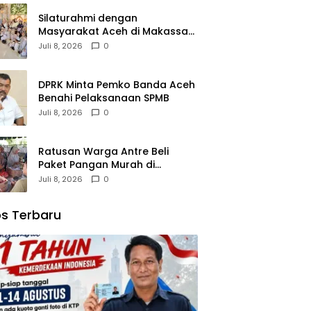
Silaturahmi dengan
Masyarakat Aceh di Makassar,
Kak Na Mengaku Bangga atas
Juli 8, 2026
0
Kekompakan Perantau Aceh
DPRK Minta Pemko Banda Aceh
Benahi Pelaksanaan SPMB
Juli 8, 2026
0
Ratusan Warga Antre Beli
Paket Pangan Murah di
Simpang Tiga
Juli 8, 2026
0
s Terbaru