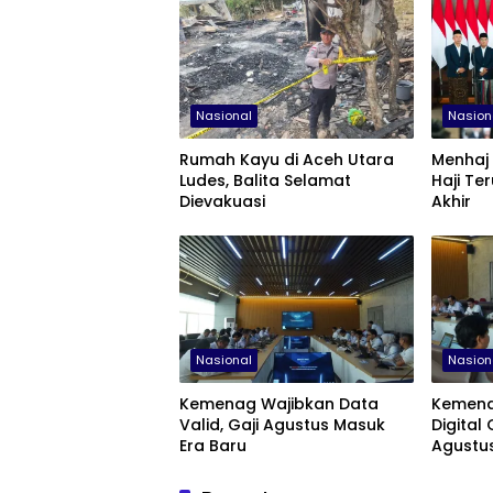
Nasional
Nasion
Rumah Kayu di Aceh Utara
Menhaj
Ludes, Balita Selamat
Haji Te
Dievakuasi
Akhir
Nasional
Nasion
Kemenag Wajibkan Data
Kemena
Valid, Gaji Agustus Masuk
Digital 
Era Baru
Agustu