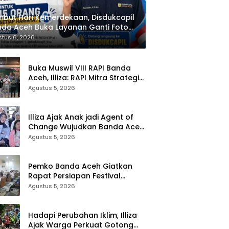
but Hari Kemerdekaan, Disdukcapil
da Aceh Buka Layanan Ganti Foto
P
tus 6, 2026
Buka Muswil VIII RAPI Banda
Aceh, Illiza: RAPI Mitra Strategis
Pemerintah
Agustus 5, 2026
Illiza Ajak Anak jadi Agent of
Change Wujudkan Banda Aceh
Kota Layak Anak
Agustus 5, 2026
Pemko Banda Aceh Giatkan
Rapat Persiapan Festival
Kemerdekaan di Pasar Atjeh
Agustus 5, 2026
Hadapi Perubahan Iklim, Illiza
Ajak Warga Perkuat Gotong