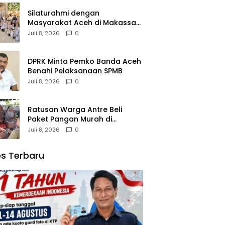
Silaturahmi dengan
Masyarakat Aceh di Makassar,
Kak Na Mengaku Bangga atas
Juli 8, 2026
0
Kekompakan Perantau Aceh
DPRK Minta Pemko Banda Aceh
Benahi Pelaksanaan SPMB
Juli 8, 2026
0
Ratusan Warga Antre Beli
Paket Pangan Murah di
Simpang Tiga
Juli 8, 2026
0
s Terbaru