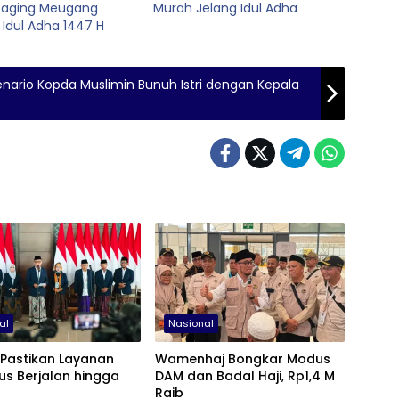
Daging Meugang
Murah Jelang Idul Adha
Idul Adha 1447 H
enario Kopda Muslimin Bunuh Istri dengan Kepala
al
Nasional
 Pastikan Layanan
Wamenhaj Bongkar Modus
rus Berjalan hingga
DAM dan Badal Haji, Rp1,4 M
Raib