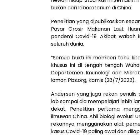
hewan hidup. Studi kali ini semakin
bukan dari laboratorium di China.
Penelitian yang dipublikasikan sec
Pasar Grosir Makanan Laut Hua
pandemi Covid-19. Akibat wabah i
seluruh dunia.
“Semua bukti ini memberi tahu kit
khusus ini di tengah-tengah Wuhan
Departemen Imunologi dan Mikrobio
laman Pbs.org, Kamis (28/7/2022).
Andersen yang juga rekan penulis 
lab sampai dia mempelajari lebih la
dekat. Penelitian pertama meng
ilmuwan China. Ahli biologi evolusi 
rekannya menggunakan alat pemeta
kasus Covid-19 paling awal dan dila