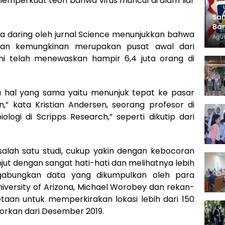
 memperkuat teori bahwa virus muncul di alam liar
Sam
Ban
ara daring oleh jurnal Science menunjukkan bahwa
KT
Agus
nan kemungkinan merupakan pusat awal dari
ni telah menewaskan hampir 6,4 juta orang di
a hal yang sama yaitu menunjuk tepat ke pasar
,” kata Kristian Andersen, seorang profesor di
logi di Scripps Research,” seperti dikutip dari
salah satu studi, cukup yakin dengan kebocoran
njut dengan sangat hati-hati dan melihatnya lebih
gabungkan data yang dikumpulkan oleh para
University of Arizona, Michael Worobey dan rekan-
an untuk memperkirakan lokasi lebih dari 150
porkan dari Desember 2019.