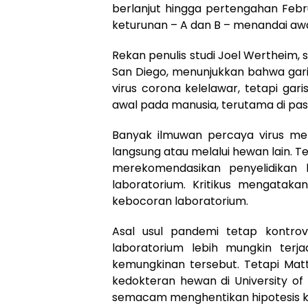
berlanjut hingga pertengahan Feb
keturunan – A dan B – menandai aw
Rekan penulis studi Joel Wertheim, seo
San Diego, menunjukkan bahwa gari
virus corona kelelawar, tetapi ga
awal pada manusia, terutama di pas
Banyak ilmuwan percaya virus mel
langsung atau melalui hewan lain. T
merekomendasikan penyelidikan 
laboratorium. Kritikus mengatak
kebocoran laboratorium.
Asal usul pandemi tetap kontro
laboratorium lebih mungkin terj
kemungkinan tersebut. Tetapi Matth
kedokteran hewan di University of
semacam menghentikan hipotesis k