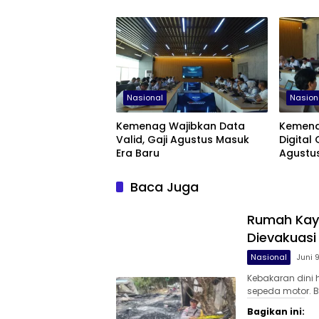
Nasional
Nasion
Kemenag Wajibkan Data
Kemena
Valid, Gaji Agustus Masuk
Digital 
Era Baru
Agustu
Baca Juga
Rumah Kayu
Dievakuasi
Nasional
Juni 
Kebakaran dini
sepeda motor. B
Bagikan ini: