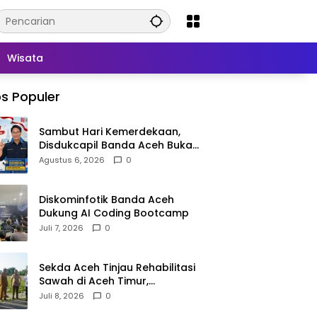
Wisata
s Populer
Sambut Hari Kemerdekaan,
Disdukcapil Banda Aceh Buka
Layanan Ganti Foto KTP
Agustus 6, 2026
0
Diskominfotik Banda Aceh
Dukung AI Coding Bootcamp
Juli 7, 2026
0
Sekda Aceh Tinjau Rehabilitasi
Sawah di Aceh Timur,
Targetkan Tanam Juli
Juli 8, 2026
0