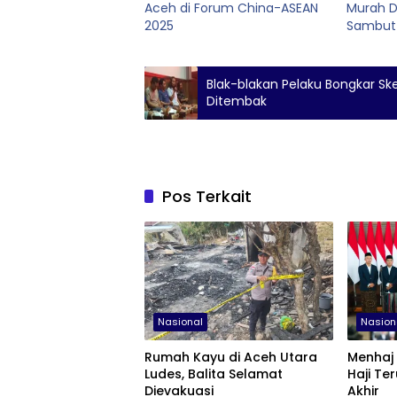
Aceh di Forum China-ASEAN
Murah 
2025
Sambut 
Blak-blakan Pelaku Bongkar Sk
Ditembak
Pos Terkait
Nasional
Nasion
Rumah Kayu di Aceh Utara
Menhaj
Ludes, Balita Selamat
Haji Te
Dievakuasi
Akhir