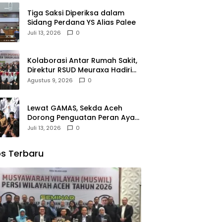
Tiga Saksi Diperiksa dalam
Sidang Perdana YS Alias Palee
Juli 13, 2026
0
Kolaborasi Antar Rumah Sakit,
Direktur RSUD Meuraxa Hadiri
Muswil PERSI Aceh
Agustus 9, 2026
0
Lewat GAMAS, Sekda Aceh
Dorong Penguatan Peran Ayah
dalam Mendukung Pendidikan
Juli 13, 2026
0
Anak
s Terbaru