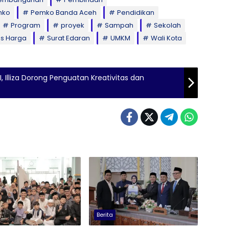
mko
Pemko Banda Aceh
Pendidikan
Program
proyek
Sampah
Sekolah
tas Harga
Surat Edaran
UMKM
Wali Kota
, Illiza Dorong Penguatan Kreativitas dan
Berita