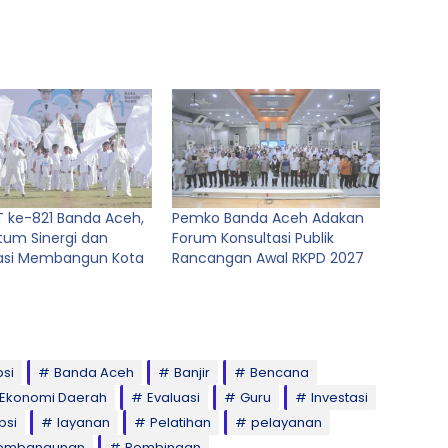
T ke-821 Banda Aceh,
Pemko Banda Aceh Adakan
um Sinergi dan
Forum Konsultasi Publik
asi Membangun Kota
Rancangan Awal RKPD 2027
psi
Banda Aceh
Banjir
Bencana
Ekonomi Daerah
Evaluasi
Guru
Investasi
psi
layanan
Pelatihan
pelayanan
embangunan
Pembinaan