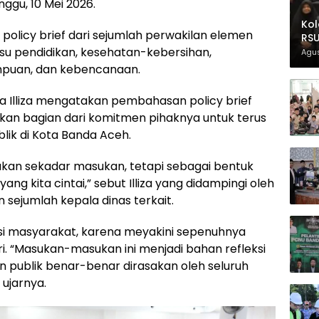
nggu, 10 Mei 2026.
Kol
olicy brief dari sejumlah perwakilan elemen
RSU
u pendidikan, kesehatan-kebersihan,
Agus
puan, dan kebencanaan.
a Illiza mengatakan pembahasan policy brief
an bagian dari komitmen pihaknya untuk terus
lik di Kota Banda Aceh.
ukan sekadar masukan, tetapi sebagai bentuk
g kita cintai,” sebut Illiza yang didampingi oleh
n sejumlah kepala dinas terkait.
asi masyarakat, karena meyakini sepenuhnya
ri. “Masukan-masukan ini menjadi bahan refleksi
 publik benar-benar dirasakan oleh seluruh
 ujarnya.