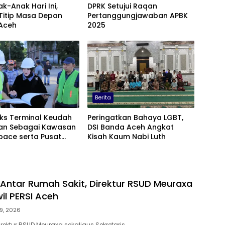
ak-Anak Hari Ini,
DPRK Setujui Raqan
Titip Masa Depan
Pertanggungjawaban APBK
Aceh
2025
Berita
Eks Terminal Keudah
Peringatkan Bahaya LGBT,
kan Sebagai Kawasan
DSI Banda Aceh Angkat
pace serta Pusat
Kisah Kaum Nabi Luth
erintegrasi
 Antar Rumah Sakit, Direktur RSUD Meuraxa
il PERSI Aceh
9, 2026
rektur RSUD Meuraxa sekaligus Sekretaris…