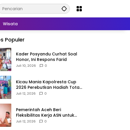
Wisata
s Populer
Kader Posyandu Curhat Soal
Honor, Ini Respons Farid
Juli 10, 2026
0
Kicau Mania Kapolresta Cup
2026 Perebutkan Hadiah Total
Rp40 Juta
Juli 12, 2026
0
Pemerintah Aceh Beri
Fleksibilitas Kerja ASN untuk
Antar Anak di Hari Pertama
Juli 12, 2026
0
Sekolah