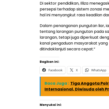
Di sektor pendidikan, Illiza menegas
persepsi terhadap sistem zonasi me
hal ini menyangkut rasa keadilan da
Dalam penanganan pungutan liar, ia
tentang larangan pungutan pada sa
larangan, tetapi juga diperkuat den
kanal pengaduan masyarakat yang 
ditindaklanjuti secara cepat.”
Bagikan ini:
Facebook
X
WhatsApp
Baca Juga :
Tiga Anggota Polr
Internasional, Diwisuda oleh P
Menyukai ini: