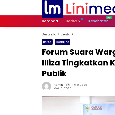
Langsung
ke
konten
Beranda
Berita
Kesehatan
Beranda
Berita
Berita
Headline
Forum Suara War
Illiza Tingkatkan
Publik
Admin
4 Min Baca
Mei 10, 2026