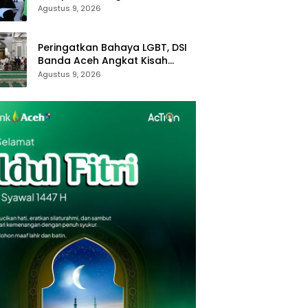
Open Space serta Pusat Bisnis
Agustus 9, 2026
Terintegrasi
Peringatkan Bahaya LGBT, DSI
Banda Aceh Angkat Kisah
Kaum Nabi Luth
Agustus 9, 2026