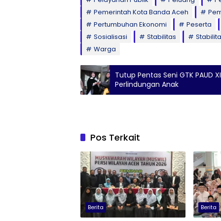
Pemerintah Kota Banda Aceh
Pe
Pertumbuhan Ekonomi
Peserta
Sosialisasi
Stabilitas
Stabili
Warga
Tutup Pentas Seni GTK PAUD XII
Perlindungan Anak
Pos Terkait
Berita
Berita