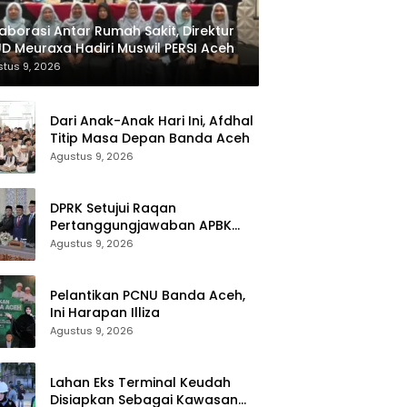
aborasi Antar Rumah Sakit, Direktur
D Meuraxa Hadiri Muswil PERSI Aceh
tus 9, 2026
Dari Anak-Anak Hari Ini, Afdhal
Titip Masa Depan Banda Aceh
Agustus 9, 2026
DPRK Setujui Raqan
Pertanggungjawaban APBK
2025
Agustus 9, 2026
Pelantikan PCNU Banda Aceh,
Ini Harapan Illiza
Agustus 9, 2026
Lahan Eks Terminal Keudah
Disiapkan Sebagai Kawasan