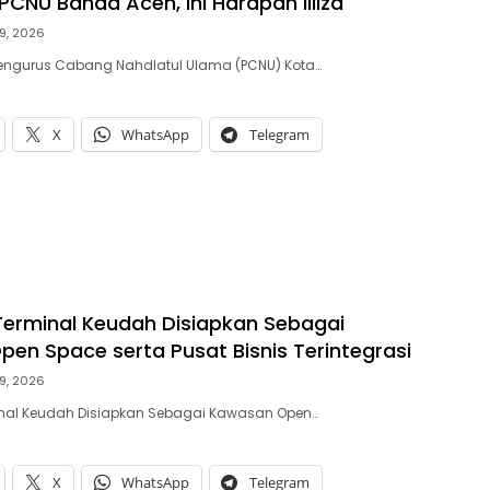
PCNU Banda Aceh, Ini Harapan Illiza
9, 2026
engurus Cabang Nahdlatul Ulama (PCNU) Kota…
X
WhatsApp
Telegram
Terminal Keudah Disiapkan Sebagai
en Space serta Pusat Bisnis Terintegrasi
9, 2026
inal Keudah Disiapkan Sebagai Kawasan Open…
X
WhatsApp
Telegram