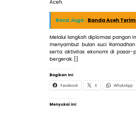
Aceh.
Baca Juga :
Banda Aceh Terim
Melalui langkah diplomasi pangan 
menyambut bulan suci Ramadhan de
serta aktivitas ekonomi di pasar-
bergerak. []
Bagikan ini:
Facebook
X
WhatsApp
Menyukai ini: