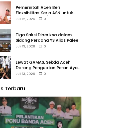
Pemerintah Aceh Beri
Fleksibilitas Kerja ASN untuk
Antar Anak di Hari Pertama
Juli 12, 2026
0
Sekolah
Tiga Saksi Diperiksa dalam
Sidang Perdana YS Alias Palee
Juli 13, 2026
0
Lewat GAMAS, Sekda Aceh
Dorong Penguatan Peran Ayah
dalam Mendukung Pendidikan
Juli 13, 2026
0
Anak
s Terbaru