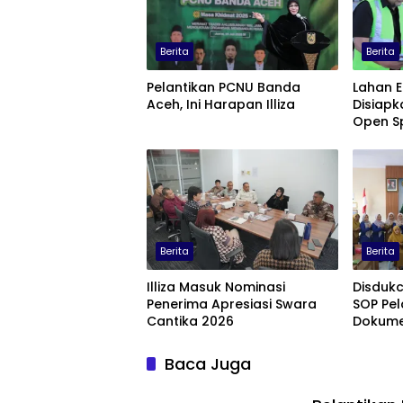
Berita
Berita
Pelantikan PCNU Banda
Lahan 
Aceh, Ini Harapan Illiza
Disiap
Open S
Bisnis T
Berita
Berita
Illiza Masuk Nominasi
Disdukc
Penerima Apresiasi Swara
SOP Pe
Cantika 2026
Dokume
Secara 
Baca Juga