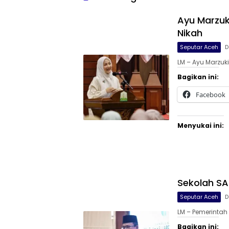
Ayu Marzu
Nikah
Seputar Aceh
D
LM – Ayu Marzuki
Bagikan ini:
Facebook
Menyukai ini:
Sekolah SA
Seputar Aceh
D
LM – Pemerinta
Bagikan ini: