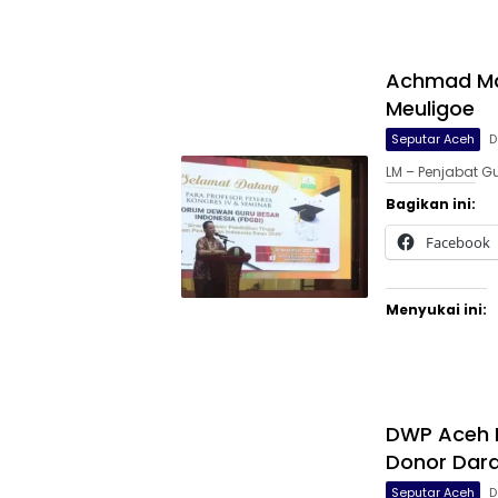
Achmad Mar
Meuligoe
Seputar Aceh
D
LM – Penjabat G
Bagikan ini:
Facebook
Menyukai ini:
DWP Aceh R
Donor Dar
Seputar Aceh
D