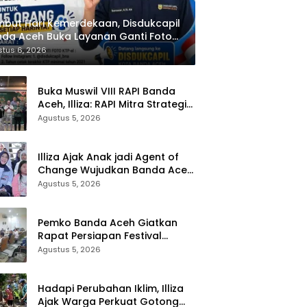
but Hari Kemerdekaan, Disdukcapil
da Aceh Buka Layanan Ganti Foto
P
tus 6, 2026
Buka Muswil VIII RAPI Banda
Aceh, Illiza: RAPI Mitra Strategis
Pemerintah
Agustus 5, 2026
Illiza Ajak Anak jadi Agent of
Change Wujudkan Banda Aceh
Kota Layak Anak
Agustus 5, 2026
Pemko Banda Aceh Giatkan
Rapat Persiapan Festival
Kemerdekaan di Pasar Atjeh
Agustus 5, 2026
Hadapi Perubahan Iklim, Illiza
Ajak Warga Perkuat Gotong