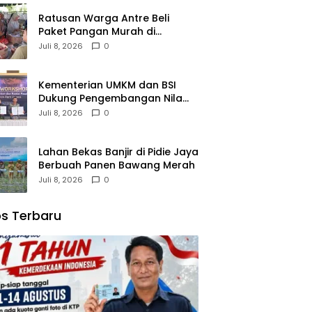
Ratusan Warga Antre Beli
Paket Pangan Murah di
Simpang Tiga
Juli 8, 2026
0
Kementerian UMKM dan BSI
Dukung Pengembangan Nilam
Aceh Bersama PT Razma Agro
Juli 8, 2026
0
Jayana
Lahan Bekas Banjir di Pidie Jaya
Berbuah Panen Bawang Merah
Juli 8, 2026
0
s Terbaru