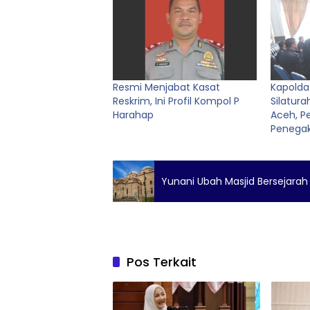
Resmi Menjabat Kasat
Kapolda
Reskrim, Ini Profil Kompol P
Silatur
Harahap
Aceh, Pe
Penega
Yunani Ubah Masjid Bersejarah 
Pos Terkait