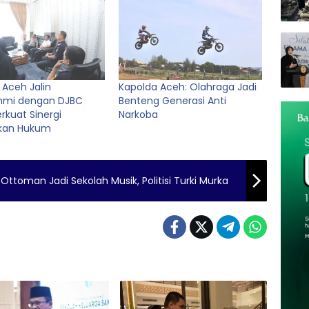
 Aceh Jalin
Kapolda Aceh: Olahraga Jadi
ahmi dengan DJBC
Benteng Generasi Anti
rkuat Sinergi
Narkoba
kan Hukum
Ottoman Jadi Sekolah Musik, Politisi Turki Murka