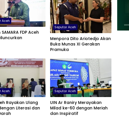
r Aceh
Seputar Aceh
h SAMARA FDP Aceh
iluncurkan
Menpora Dito Ariotedjo Akan
Buka Munas XI Gerakan
Pramuka
r Aceh
Seputar Aceh
eh Rayakan Ulang
UIN Ar Raniry Merayakan
engan Literasi dan
Milad ke-60 dengan Meriah
Darah
dan Inspiratif