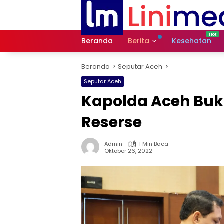
Langsung
ke
konten
Beranda
Berita
Kesehatan
Beranda
Seputar Aceh
Seputar Aceh
Kapolda Aceh Buk
Reserse
Admin
1 Min Baca
Oktober 26, 2022