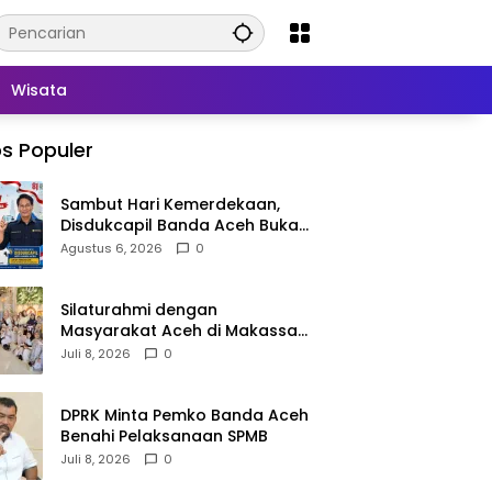
Wisata
s Populer
Sambut Hari Kemerdekaan,
Disdukcapil Banda Aceh Buka
Layanan Ganti Foto KTP
Agustus 6, 2026
0
Silaturahmi dengan
Masyarakat Aceh di Makassar,
Kak Na Mengaku Bangga atas
Juli 8, 2026
0
Kekompakan Perantau Aceh
DPRK Minta Pemko Banda Aceh
Benahi Pelaksanaan SPMB
Juli 8, 2026
0