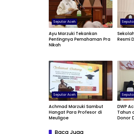
Seputar Aceh
Seputa
Ayu Marzuki Tekankan
Sekola
Pentingnya Pemahaman Pra
Resmi D
Nikah
Seputar Aceh
Seputa
Achmad Marzuki Sambut
DWP Ac
Hangat Para Profesor di
Tahun d
Meuligoe
Donor 
Baca Juga