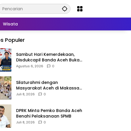
Wisata
s Populer
Sambut Hari Kemerdekaan,
Disdukcapil Banda Aceh Buka
Layanan Ganti Foto KTP
Agustus 6, 2026
0
Silaturahmi dengan
Masyarakat Aceh di Makassar,
Kak Na Mengaku Bangga atas
Juli 8, 2026
0
Kekompakan Perantau Aceh
DPRK Minta Pemko Banda Aceh
Benahi Pelaksanaan SPMB
Juli 8, 2026
0