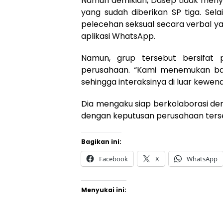
Namun demikian, Dasep tidak meny
yang sudah diberikan SP tiga. Sel
pelecehan seksual secara verbal y
aplikasi WhatsApp.
Namun, grup tersebut bersifat p
perusahaan. “Kami menemukan bah
sehingga interaksinya di luar kewe
Dia mengaku siap berkolaborasi de
dengan keputusan perusahaan ters
Bagikan ini:
Facebook
X
WhatsApp
Menyukai ini: