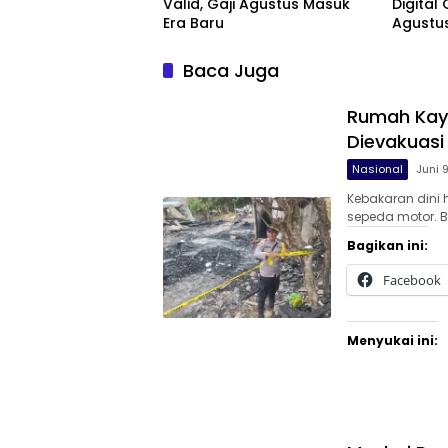
Valid, Gaji Agustus Masuk
Digital 
Era Baru
Agustu
Baca Juga
Rumah Kayu
Dievakuasi
Nasional
Juni 
Kebakaran dini
sepeda motor. B
Bagikan ini:
Facebook
Menyukai ini: