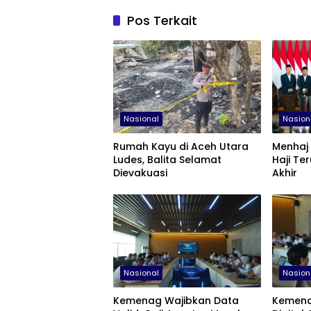
Pos Terkait
Nasional
Nasion
Rumah Kayu di Aceh Utara
Menhaj
Ludes, Balita Selamat
Haji Te
Dievakuasi
Akhir
Nasional
Nasion
Kemenag Wajibkan Data
Kemena