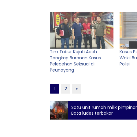
Tim Tabur Kejati Aceh
Kasus P
Tangkap Buronan Kasus
Wakil Bup
Pelecehan Seksual di
Polisi
Peunayong
1
2
»
Satu unit rumah milik pimpina
Bata ludes terbakar