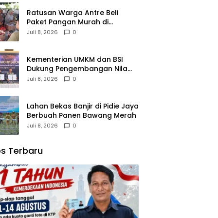
Ratusan Warga Antre Beli
Paket Pangan Murah di
Simpang Tiga
Juli 8, 2026
0
Kementerian UMKM dan BSI
Dukung Pengembangan Nilam
Aceh Bersama PT Razma Agro
Juli 8, 2026
0
Jayana
Lahan Bekas Banjir di Pidie Jaya
Berbuah Panen Bawang Merah
Juli 8, 2026
0
s Terbaru