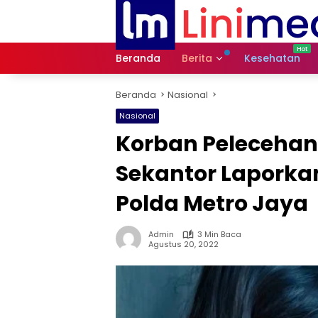
Langsung
ke
konten
Beranda
Berita
Kesehatan
Beranda
Nasional
Nasional
Korban Pelecehan
Sekantor Laporkan
Polda Metro Jaya
Admin
3 Min Baca
Agustus 20, 2022