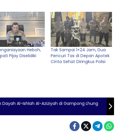
enganiayaan Heboh,
Tak Sampai 1×24 Jam, Dua
ati Pijay Diselidiki
Pencuri Tas di Depan Apotek
Cinta Sehat Diringkus Polisi
n Dayah Al-Ishlah Al-Aziziyah di Gampong Lhung