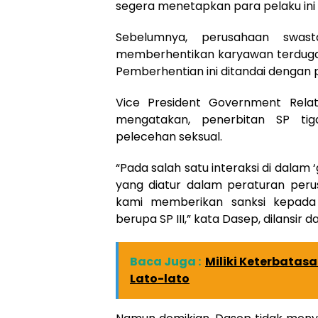
segera menetapkan para pelaku ini 
Sebelumnya, perusahaan swas
memberhentikan karyawan terduga
Pemberhentian ini ditandai dengan 
Vice President Government Rel
mengatakan, penerbitan SP tig
pelecehan seksual.
“Pada salah satu interaksi di dala
yang diatur dalam peraturan perus
kami memberikan sanksi kepada 
berupa SP III,” kata Dasep, dilansir d
Baca Juga :
Miliki Keterbatasa
Lato-lato