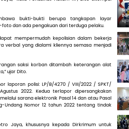
Sam
Ban
bawa bukti-bukti berupa tangkapan layar
KT
Agus
-foto dan ada pengakuan dari terduga pelaku.
t dapat mempermudah kepolisian dalam bekerja
 verbal yang dialami kliennya semasa menjadi
rangan saksi korban ditambah keterangan alat
,” ujar Dito.
r laporan polisi: LP/B/4270 / VIII/2022 / SPKT/
ustus 2022. Kedua terlapor dipersangkakan
elalui sarana elektronik Pasal 14 dan atau Pasal
g-Undang Nomor 12 tahun 2022 tentang tindak
tro Jaya, khususnya kepada Dirkrimum untuk