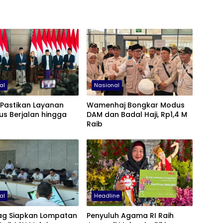
al
Nasional
 Pastikan Layanan
Wamenhaj Bongkar Modus
rus Berjalan hingga
DAM dan Badal Haji, Rp1,4 M
Raib
al
Headline
g Siapkan Lompatan
Penyuluh Agama RI Raih