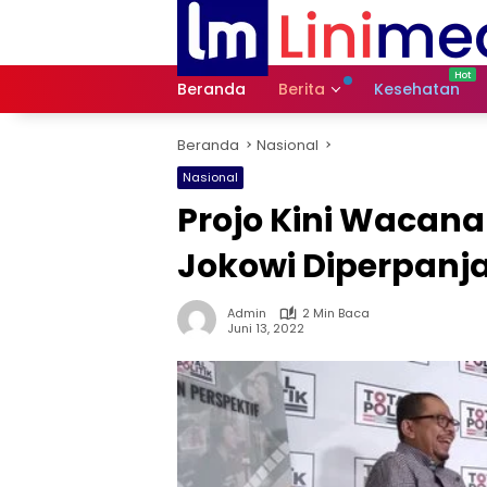
Langsung
ke
konten
Beranda
Berita
Kesehatan
Beranda
Nasional
Nasional
Projo Kini Wacan
Jokowi Diperpanja
Admin
2 Min Baca
Juni 13, 2022