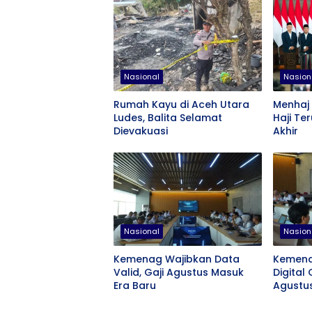
Nasional
Nasion
Rumah Kayu di Aceh Utara
Menhaj
Ludes, Balita Selamat
Haji Te
Dievakuasi
Akhir
Nasional
Nasion
Kemenag Wajibkan Data
Kemena
Valid, Gaji Agustus Masuk
Digital 
Era Baru
Agustu