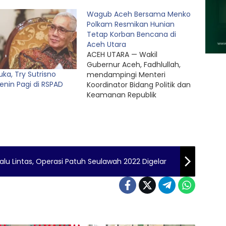
Wagub Aceh Bersama Menko
Polkam Resmikan Hunian
Tetap Korban Bencana di
Aceh Utara
ACEH UTARA — Wakil
Gubernur Aceh, Fadhlullah,
ka, Try Sutrisno
mendampingi Menteri
enin Pagi di RSPAD
Koordinator Bidang Politik dan
Keamanan Republik
Indonesia, Djamari Chaniago,
meresmikan hunian tetap
(Huntap) bagi masyarakat
terdampak bencana
hidrometeorologi di
gampong Kuala Cangkoi,
alu Lintas, Operasi Patuh Seulawah 2022 Digelar
Kecamatan Lapang,
Kabupaten Aceh Utara, Sabtu
(14/3/2026). ‎ ‎Sebanyak 104
unit rumah hunian tetap
yang dibangun untuk
masyarakat korban…