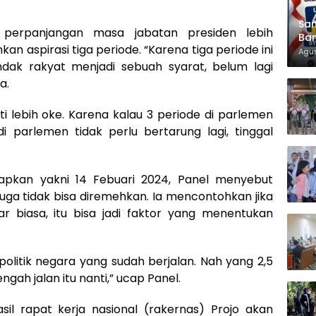
Sam
n, perpanjangan masa jabatan presiden lebih
Ban
 aspirasi tiga periode. “Karena tiga periode ini
KT
Agus
ndak rakyat menjadi sebuah syarat, belum lagi
a.
ti lebih oke. Karena kalau 3 periode di parlemen
di parlemen tidak perlu bertarung lagi, tinggal
tapkan yakni 14 Febuari 2024, Panel menyebut
 juga tidak bisa diremehkan. Ia mencontohkan jika
uar biasa, itu bisa jadi faktor yang menentukan
politik negara yang sudah berjalan. Nah yang 2,5
ngah jalan itu nanti,” ucap Panel.
il rapat kerja nasional (rakernas) Projo akan