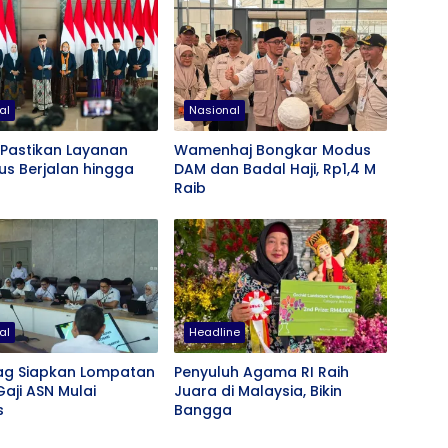
al
Nasional
 Pastikan Layanan
Wamenhaj Bongkar Modus
rus Berjalan hingga
DAM dan Badal Haji, Rp1,4 M
Raib
al
Headline
g Siapkan Lompatan
Penyuluh Agama RI Raih
Gaji ASN Mulai
Juara di Malaysia, Bikin
s
Bangga