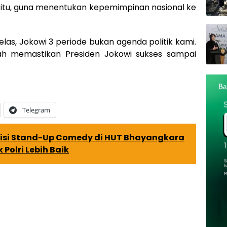
itu, guna menentukan kepemimpinan nasional ke
jelas, Jokowi 3 periode bukan agenda politik kami.
alah memastikan Presiden Jokowi sukses sampai
Telegram
tisi Stand-Up Comedy di HUT Bhayangkara
Polri Lebih Baik