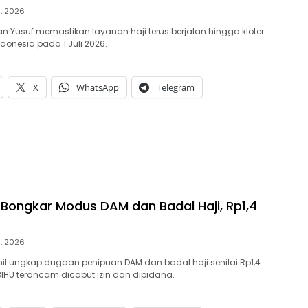
9, 2026
an Yusuf memastikan layanan haji terus berjalan hingga kloter
Indonesia pada 1 Juli 2026.
X
WhatsApp
Telegram
ongkar Modus DAM dan Badal Haji, Rp1,4
9, 2026
l ungkap dugaan penipuan DAM dan badal haji senilai Rp1,4
BIHU terancam dicabut izin dan dipidana.