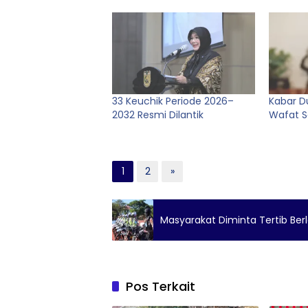
33 Keuchik Periode 2026–
Kabar Du
2032 Resmi Dilantik
Wafat S
1
2
»
Masyarakat Diminta Tertib Berl
Pos Terkait