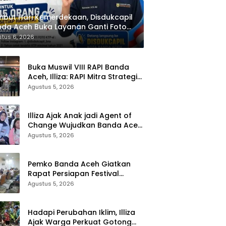
but Hari Kemerdekaan, Disdukcapil
da Aceh Buka Layanan Ganti Foto
P
tus 6, 2026
Buka Muswil VIII RAPI Banda
Aceh, Illiza: RAPI Mitra Strategis
Pemerintah
Agustus 5, 2026
Illiza Ajak Anak jadi Agent of
Change Wujudkan Banda Aceh
Kota Layak Anak
Agustus 5, 2026
Pemko Banda Aceh Giatkan
Rapat Persiapan Festival
Kemerdekaan di Pasar Atjeh
Agustus 5, 2026
Hadapi Perubahan Iklim, Illiza
Ajak Warga Perkuat Gotong