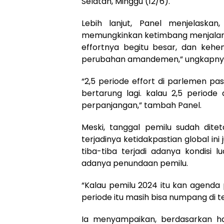
Selatan, Minggu (12/6).
Lebih lanjut, Panel menjelaska
memungkinkan ketimbang menjalankan
effortnya begitu besar, dan kehe
perubahan amandemen,” ungkapny
“2,5 periode effort di parlemen pas
bertarung lagi. kalau 2,5 periode 
perpanjangan,” tambah Panel.
Meski, tanggal pemilu sudah dite
terjadinya ketidakpastian global ini
tiba-tiba terjadi adanya kondisi l
adanya penundaan pemilu.
“Kalau pemilu 2024 itu kan agenda 
periode itu masih bisa numpang di te
Ia menyampaikan, berdasarkan has