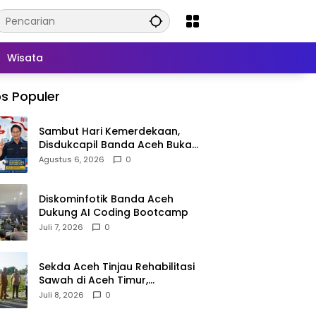
Wisata
s Populer
Sambut Hari Kemerdekaan,
Disdukcapil Banda Aceh Buka
Layanan Ganti Foto KTP
Agustus 6, 2026
0
Diskominfotik Banda Aceh
Dukung AI Coding Bootcamp
Juli 7, 2026
0
Sekda Aceh Tinjau Rehabilitasi
Sawah di Aceh Timur,
Targetkan Tanam Juli
Juli 8, 2026
0