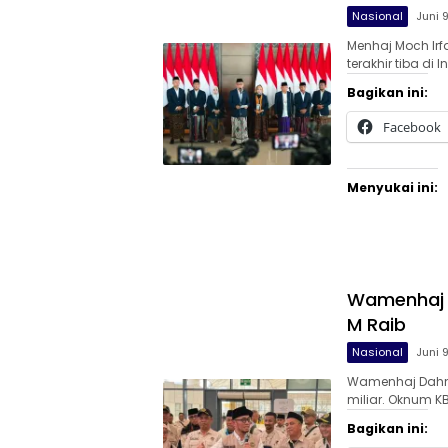
Nasional
Juni 
Menhaj Moch Irf
terakhir tiba di 
Bagikan ini:
Facebook
Menyukai ini:
Wamenhaj B
M Raib
Nasional
Juni 
Wamenhaj Dahni
miliar. Oknum K
Bagikan ini: