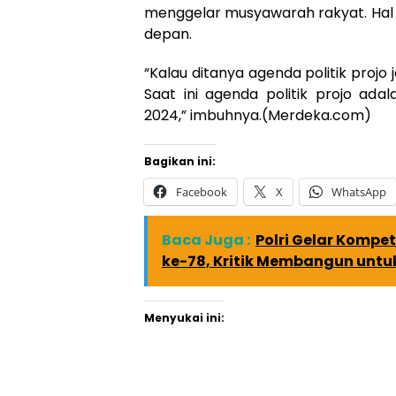
menggelar musyawarah rakyat. Hal 
depan.
“Kalau ditanya agenda politik projo 
Saat ini agenda politik projo ad
2024,” imbuhnya.(Merdeka.com)
Bagikan ini:
Facebook
X
WhatsApp
Baca Juga :
Polri Gelar Kompe
ke-78, Kritik Membangun untuk 
Menyukai ini: