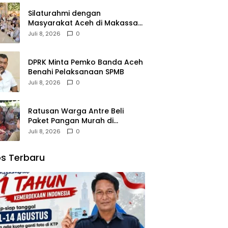
Silaturahmi dengan
Masyarakat Aceh di Makassar,
Kak Na Mengaku Bangga atas
Juli 8, 2026
0
Kekompakan Perantau Aceh
DPRK Minta Pemko Banda Aceh
Benahi Pelaksanaan SPMB
Juli 8, 2026
0
Ratusan Warga Antre Beli
Paket Pangan Murah di
Simpang Tiga
Juli 8, 2026
0
s Terbaru