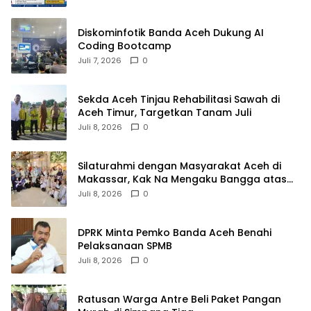
Diskominfotik Banda Aceh Dukung AI
Coding Bootcamp
Juli 7, 2026
0
Sekda Aceh Tinjau Rehabilitasi Sawah di
Aceh Timur, Targetkan Tanam Juli
Juli 8, 2026
0
Silaturahmi dengan Masyarakat Aceh di
Makassar, Kak Na Mengaku Bangga atas
Kekompakan Perantau Aceh
Juli 8, 2026
0
DPRK Minta Pemko Banda Aceh Benahi
Pelaksanaan SPMB
Juli 8, 2026
0
Ratusan Warga Antre Beli Paket Pangan