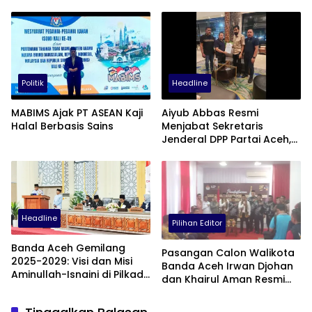
Politik
Headline
MABIMS Ajak PT ASEAN Kaji
Aiyub Abbas Resmi
Halal Berbasis Sains
Menjabat Sekretaris
Jenderal DPP Partai Aceh,
Gantikan Abu Razak
Headline
Pilihan Editor
Banda Aceh Gemilang
Pasangan Calon Walikota
2025-2029: Visi dan Misi
Banda Aceh Irwan Djohan
Aminullah-Isnaini di Pilkada
dan Khairul Aman Resmi
2024
Mendaftar di KIP Kota
Banda Aceh