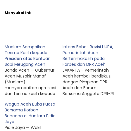
Menyukai ini:
Mualem Sampaikan
Intens Bahas Revisi UUPA,
Terima Kasih kepada
Pemerintah Aceh
Presiden atas Bantuan
Berterimakasih pada
Sapi Meugang Aceh
Forbes dan DPR Aceh
Banda Aceh — Gubernur
JAKARTA – Pemerintah
Aceh Muzakir Manaf
Aceh kembali berdiskusi
(Mualem)
dengan Pimpinan DPR
menyampaikan apresiasi
Aceh dan Forum
dan terima kasih kepada
Bersama Anggota DPR-RI
Presiden Republik
dan DPD-RI (Forbes
Wagub Aceh Buka Puasa
Indonesia Prabowo
Aceh) tentang
Bersama Korban
Subianto atas
kelanjutan pembahasan
Bencana di Huntara Pidie
penyaluran dana
Revisi Undang-Undang
Jaya
bantuan
Pemerintah Aceh (UUPA).
‎Pidie Jaya — Wakil
kemasyarakatan untuk
Bertempat di kantor