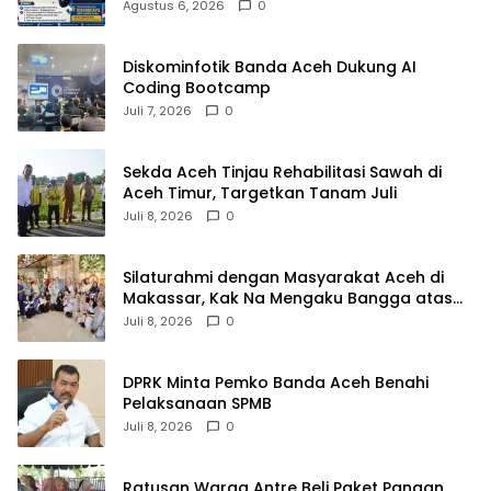
Agustus 6, 2026
0
Diskominfotik Banda Aceh Dukung AI
Coding Bootcamp
Juli 7, 2026
0
Sekda Aceh Tinjau Rehabilitasi Sawah di
Aceh Timur, Targetkan Tanam Juli
Juli 8, 2026
0
Silaturahmi dengan Masyarakat Aceh di
Makassar, Kak Na Mengaku Bangga atas
Kekompakan Perantau Aceh
Juli 8, 2026
0
DPRK Minta Pemko Banda Aceh Benahi
Pelaksanaan SPMB
Juli 8, 2026
0
Ratusan Warga Antre Beli Paket Pangan