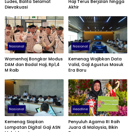
Ludes, Balita Selamat
Haji Terus Berjalan hingga
Dievakuasi
Akhir
Nasional
Nasional
Wamenhaj Bongkar Modus
Kemenag Wajibkan Data
DAM dan Badal Haji, Rp1,4
Valid, Gaji Agustus Masuk
M Raib
Era Baru
Nasional
Headline
Kemenag Siapkan
Penyuluh Agama RI Raih
Lompatan Digital Gaji ASN
Juara di Malaysia, Bikin