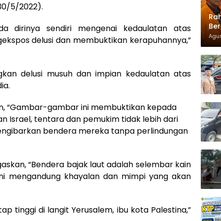
30/5/2022).
Rah
Ber
da dirinya sendiri mengenai kedaulatan atas
Agus
ekspos delusi dan membuktikan kerapuhannya,”
gkan delusi musuh dan impian kedaulatan atas
ia.
an, “Gambar-gambar ini membuktikan kepada
Israel, tentara dan pemukim tidak lebih dari
mengibarkan bendera mereka tanpa perlindungan
skan, “Bendera bajak laut adalah selembar kain
. Ini mengandung khayalan dan mimpi yang akan
 tinggi di langit Yerusalem, ibu kota Palestina,”