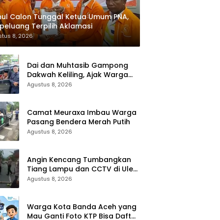
ul Calon Tunggal Ketua Umum PNA,
peluang Terpilih Aklamasi
tus 8, 2026
Dai dan Muhtasib Gampong
Dakwah Keliling, Ajak Warga
Jadikan Shalat sebagai Terapi
Agustus 8, 2026
Hati
Camat Meuraxa Imbau Warga
Pasang Bendera Merah Putih
Agustus 8, 2026
Angin Kencang Tumbangkan
Tiang Lampu dan CCTV di Ulee
Lheue, Diskominfotik Lakukan
Agustus 8, 2026
Penanganan Cepat
Warga Kota Banda Aceh yang
Mau Ganti Foto KTP Bisa Daftar