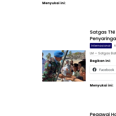
Menyukai ini:
Satgas TNI
Penyaringa
Internasional
A
LM — Satgas Bat
Bagikan ini:
Facebook
Menyukai ini:
Pegawai Ho