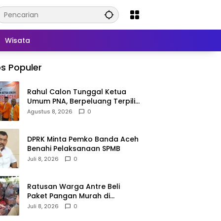
Wisata
s Populer
Rahul Calon Tunggal Ketua
Umum PNA, Berpeluang Terpilih
Aklamasi
Agustus 8, 2026
0
DPRK Minta Pemko Banda Aceh
Benahi Pelaksanaan SPMB
Juli 8, 2026
0
Ratusan Warga Antre Beli
Paket Pangan Murah di
Simpang Tiga
Juli 8, 2026
0