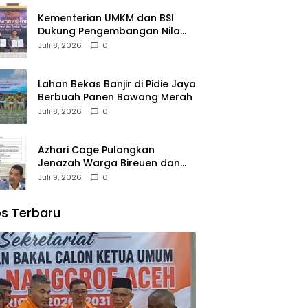
Kementerian UMKM dan BSI
Dukung Pengembangan Nilam
Aceh Bersama PT Razma Agro
Juli 8, 2026
0
Jayana
Lahan Bekas Banjir di Pidie Jaya
Berbuah Panen Bawang Merah
Juli 8, 2026
0
Azhari Cage Pulangkan
Jenazah Warga Bireuen dan
Dua Anaknya dari Malaysia
Juli 9, 2026
0
s Terbaru