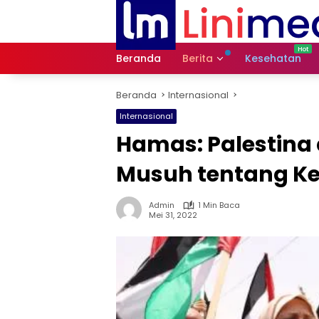
Langsung
ke
konten
Beranda
Berita
Kesehatan
Beranda
Internasional
Internasional
Hamas: Palestina
Musuh tentang Ke
Admin
1 Min Baca
Mei 31, 2022