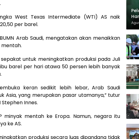
.
Pel
Har
ngka West Texas Intermediate (WTI) AS naik
Agus
20,50 per barel.
 BUMN Arab Saudi, mengatakan akan menaikkan
k mentah.
 sepakat untuk meningkatkan produksi pada Juli
ibu barel per hari atawa 50 persen lebih banyak
.
mbuka keran sedikit lebih lebar, Arab Saudi
uk Asia, yang merupakan pasar utamanya,” tutur
 Stephen Innes.
P minyak mentah ke Eropa. Namun, negara itu
ya ke AS.
eningkatkan produksi secara luas dipandang tidak