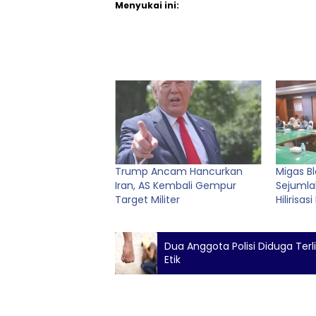
Menyukai ini:
Trump Ancam Hancurkan
Migas B
Iran, AS Kembali Gempur
Sejumlah
Target Militer
Hilirisas
Dua Anggota Polisi Diduga Terl
Etik