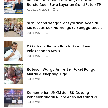
Banda Aceh Buka Layanan Ganti Foto KTP
Agustus 6, 2026
0
Silaturahmi dengan Masyarakat Aceh di
Makassar, Kak Na Mengaku Bangga atas
Kekompakan Perantau Aceh
Juli 8, 2026
0
DPRK Minta Pemko Banda Aceh Benahi
Pelaksanaan SPMB
Juli 8, 2026
0
Ratusan Warga Antre Beli Paket Pangan
Murah di Simpang Tiga
Juli 8, 2026
0
Kementerian UMKM dan BSI Dukung
Pengembangan Nilam Aceh Bersama PT
Razma Agro Jayana
Juli 8, 2026
0