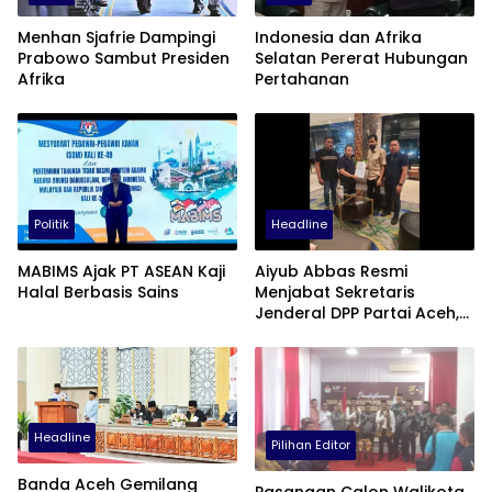
Menhan Sjafrie Dampingi
Indonesia dan Afrika
Prabowo Sambut Presiden
Selatan Pererat Hubungan
Afrika
Pertahanan
Politik
Headline
MABIMS Ajak PT ASEAN Kaji
Aiyub Abbas Resmi
Halal Berbasis Sains
Menjabat Sekretaris
Jenderal DPP Partai Aceh,
Gantikan Abu Razak
Headline
Pilihan Editor
Banda Aceh Gemilang
Pasangan Calon Walikota