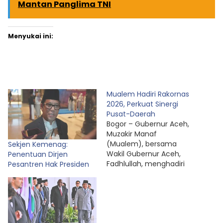
Mantan Panglima TNI
Menyukai ini:
Mualem Hadiri Rakornas
2026, Perkuat Sinergi
Pusat-Daerah
Bogor – Gubernur Aceh,
Muzakir Manaf
(Mualem), bersama
Sekjen Kemenag:
Wakil Gubernur Aceh,
Penentuan Dirjen
Fadhlullah, menghadiri
Pesantren Hak Presiden
Rapat Koordinasi Nasional
(Rakornas) Pemerintah
Pusat dan Daerah Tahun
2026 yang berlangsung
di Sentul International