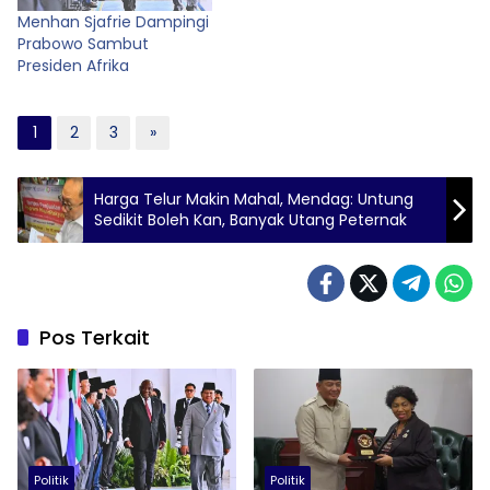
Convention Center
Menhan Sjafrie Dampingi
(SICC), Bogor, Senin
Prabowo Sambut
(2/2). Rakornas yang
Presiden Afrika
mengusung tema
“Sinergi Pusat dan
Daerah dalam
Implementasi Program
1
2
3
»
Prioritas Presiden Menuju
Indonesia Emas…
Harga Telur Makin Mahal, Mendag: Untung
Sedikit Boleh Kan, Banyak Utang Peternak
Pos Terkait
Politik
Politik