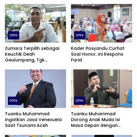
DPRK
DPRK
Zumara Terpilih sebagai
Kader Posyandu Curhat
Keuchik Deah
Soal Honor, Ini Respons
Geulumpang, Tgk
Farid
Tarnuman Ucapkan
Selamat
DPRK
DPRK
Tuanku Muhammad
Tuanku Muhammad
Ingatkan Jasa Venezuela
Dorong Anak Muda Isi
Saat Tsunami Aceh
Masa Depan dengan
Karya, Bukan Narkoba