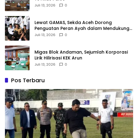
Juli 13, 2026
0
Lewat GAMAS, Sekda Aceh Dorong
Penguatan Peran Ayah dalam Mendukung
Pendidikan Anak
Juli 13, 2026
0
Migas Blok Andaman, Sejumlah Korporasi
Lirik Hilirisasi KEK Arun
Juli 13, 2026
0
Pos Terbaru