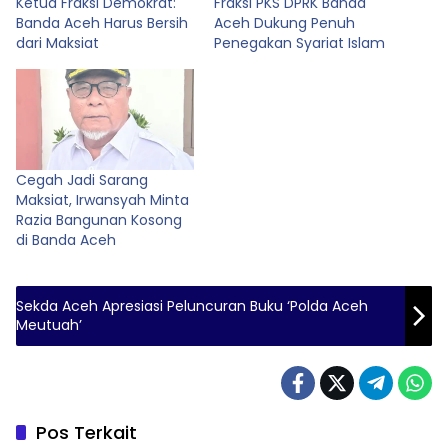
Ketua Fraksi Demokrat:
Fraksi PKS DPRK Banda
Banda Aceh Harus Bersih
Aceh Dukung Penuh
dari Maksiat
Penegakan Syariat Islam
Cegah Jadi Sarang
Maksiat, Irwansyah Minta
Razia Bangunan Kosong
di Banda Aceh
Sekda Aceh Apresiasi Peluncuran Buku ‘Polda Aceh
Meutuah’
Pos Terkait