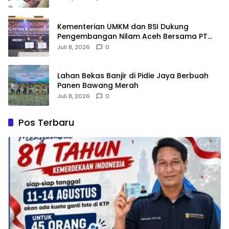
Kementerian UMKM dan BSI Dukung
Pengembangan Nilam Aceh Bersama PT
Razma Agro Jayana
Juli 8, 2026
0
Lahan Bekas Banjir di Pidie Jaya Berbuah
Panen Bawang Merah
Juli 8, 2026
0
Pos Terbaru