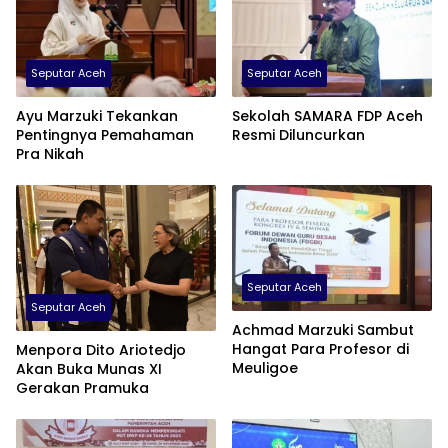
Seputar Aceh
Seputar Aceh
Ayu Marzuki Tekankan
Sekolah SAMARA FDP Aceh
Pentingnya Pemahaman
Resmi Diluncurkan
Pra Nikah
Seputar Aceh
Seputar Aceh
Achmad Marzuki Sambut
Hangat Para Profesor di
Menpora Dito Ariotedjo
Meuligoe
Akan Buka Munas XI
Gerakan Pramuka