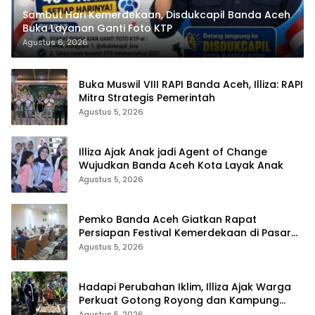
Sambut Hari Kemerdekaan, Disdukcapil Banda Aceh
Buka Layanan Ganti Foto KTP
Agustus 6, 2026
Buka Muswil VIII RAPI Banda Aceh, Illiza: RAPI
Mitra Strategis Pemerintah
Agustus 5, 2026
Illiza Ajak Anak jadi Agent of Change
Wujudkan Banda Aceh Kota Layak Anak
Agustus 5, 2026
Pemko Banda Aceh Giatkan Rapat
Persiapan Festival Kemerdekaan di Pasar
Atjeh
Agustus 5, 2026
Hadapi Perubahan Iklim, Illiza Ajak Warga
Perkuat Gotong Royong dan Kampung
Proklim
Agustus 5, 2026