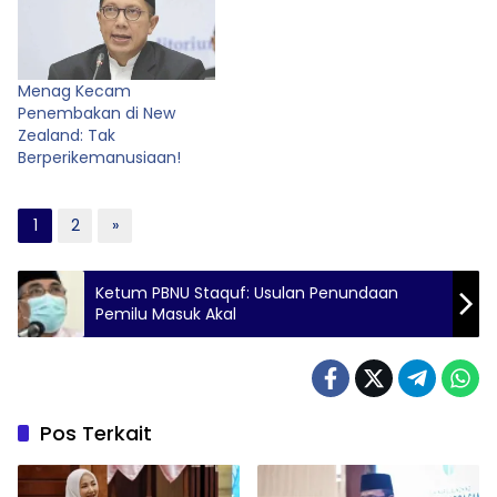
Menag Kecam
Penembakan di New
Zealand: Tak
Berperikemanusiaan!
1
2
»
Ketum PBNU Staquf: Usulan Penundaan
Pemilu Masuk Akal
Pos Terkait