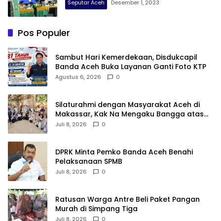
Seputar Aceh
Desember 1, 2023
Pos Populer
Sambut Hari Kemerdekaan, Disdukcapil
Banda Aceh Buka Layanan Ganti Foto KTP
Agustus 6, 2026
0
Silaturahmi dengan Masyarakat Aceh di
Makassar, Kak Na Mengaku Bangga atas
Kekompakan Perantau Aceh
Juli 8, 2026
0
DPRK Minta Pemko Banda Aceh Benahi
Pelaksanaan SPMB
Juli 8, 2026
0
Ratusan Warga Antre Beli Paket Pangan
Murah di Simpang Tiga
Juli 8, 2026
0