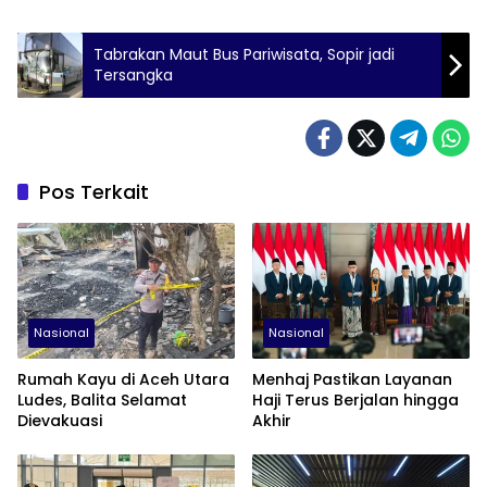
penanganan pengungsi
dan percepatan
pemulihan
Tabrakan Maut Bus Pariwisata, Sopir jadi
pascabencana berjalan
Tersangka
optimal. Rangkaian
kegiatan di
Lhokseumawe diawali
dengan pelaksanaan…
Pos Terkait
Nasional
Nasional
Rumah Kayu di Aceh Utara
Menhaj Pastikan Layanan
Ludes, Balita Selamat
Haji Terus Berjalan hingga
Dievakuasi
Akhir