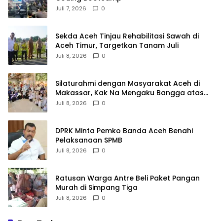
Juli 7, 2026
0
Sekda Aceh Tinjau Rehabilitasi Sawah di
Aceh Timur, Targetkan Tanam Juli
Juli 8, 2026
0
Silaturahmi dengan Masyarakat Aceh di
Makassar, Kak Na Mengaku Bangga atas
Kekompakan Perantau Aceh
Juli 8, 2026
0
DPRK Minta Pemko Banda Aceh Benahi
Pelaksanaan SPMB
Juli 8, 2026
0
Ratusan Warga Antre Beli Paket Pangan
Murah di Simpang Tiga
Juli 8, 2026
0