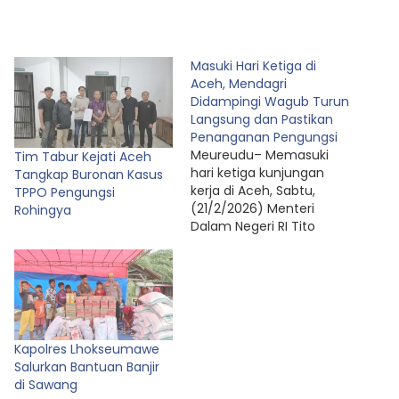
Masuki Hari Ketiga di
Aceh, Mendagri
Didampingi Wagub Turun
Langsung dan Pastikan
Penanganan Pengungsi
Meureudu– Memasuki
Tim Tabur Kejati Aceh
hari ketiga kunjungan
Tangkap Buronan Kasus
kerja di Aceh, Sabtu,
TPPO Pengungsi
(21/2/2026) Menteri
Rohingya
Dalam Negeri RI Tito
Karnavian selaku Ketua
Satgas Percepatan
Rehabilitasi dan
Rekonstruksi
Pascabencana Wilayah
Sumatera bersama Wakil
Kapolres Lhokseumawe
Gubernur Aceh
Salurkan Bantuan Banjir
Fadhlullah terus turun
di Sawang
langsung memastikan